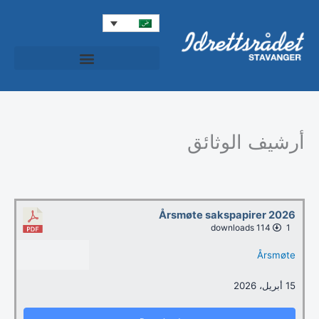
خطي
لى
لمحتوى
المجلس الرياضي (Idrettsrådet)
Idrettspatruljen (دورية الرياضية)
Idrett+ (الرياضة+)
أرشيف الوثائق
Årsmøte sakspapirer 2026
114 downloads
1
Årsmøte
15 أبريل، 2026