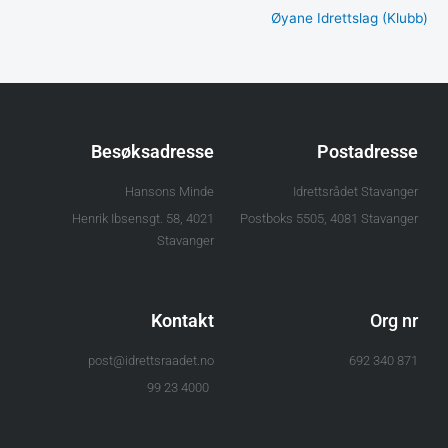
Øyane Idrettslag (Klubb)
Besøksadresse
Postadresse
Hansons Minde
Idrettsrådet Stavanger
Henrik Ibsensgt. 58, 4021
Postboks 5505, 4081 Stavanger
Stavanger
Kontakt
Org nr
post@idrettsraadet.no
871 340 692
4000 23 99