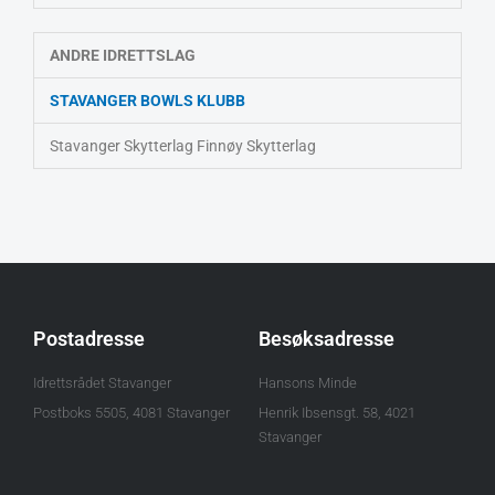
ANDRE IDRETTSLAG
STAVANGER BOWLS KLUBB
Stavanger Skytterlag Finnøy Skytterlag
Postadresse
Besøksadresse
Idrettsrådet Stavanger
Hansons Minde
Postboks 5505, 4081 Stavanger
Henrik Ibsensgt. 58, 4021
Stavanger