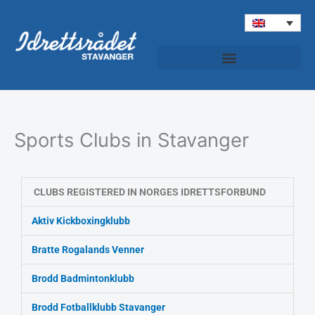
Skip
to
content
Idrettspatruljen (Sports Patrol)
Sports Clubs in Stavanger
CLUBS REGISTERED IN NORGES IDRETTSFORBUND
Aktiv Kickboxingklubb
Bratte Rogalands Venner
Brodd Badmintonklubb
Brodd Fotballklubb Stavanger