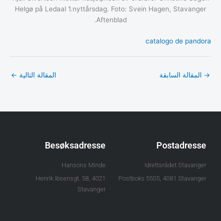
Helgø på Ledaal 1.nyttårsdag. Foto: Svein Hagen, Stavanger
Aftenblad.
catalogo de pandora
→
المقالة السابقة
المقالة التالية
←
Besøksadresse
Postadresse
Hansons Minde
Idrettsrådet Stavanger
Henrik Ibsensgt. 58, 4021
Postboks 5505, 4081 Stavanger
Stavanger