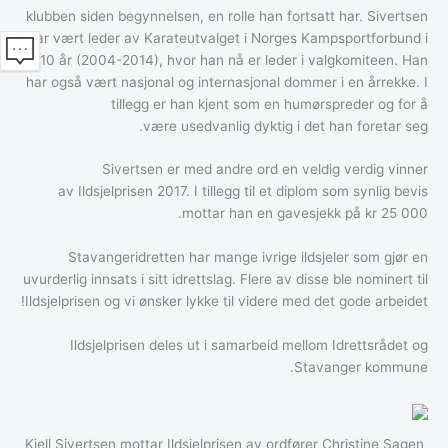
klubben siden begynnelsen, en rolle han fortsatt har. Sivertsen
har vært leder av Karateutvalget i Norges Kampsportforbund i
10 år (2004-2014), hvor han nå er leder i valgkomiteen. Han
har også vært nasjonal og internasjonal dommer i en årrekke. I
tillegg er han kjent som en humørspreder og for å
være usedvanlig dyktig i det han foretar seg.
Sivertsen er med andre ord en veldig verdig vinner
av Ildsjelprisen 2017. I tillegg til et diplom som synlig bevis
mottar han en gavesjekk på kr 25 000.
Stavangeridretten har mange ivrige ildsjeler som gjør en
uvurderlig innsats i sitt idrettslag. Flere av disse ble nominert til
Ildsjelprisen og vi ønsker lykke til videre med det gode arbeidet!
Ildsjelprisen deles ut i samarbeid mellom Idrettsrådet og
Stavanger kommune.
Kjell Sivertsen mottar Ildsjelprisen av ordfører Christine Sagen