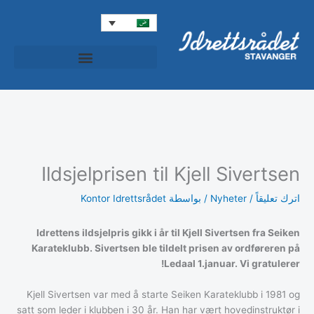
خطي
لى
لمحتوى
المجلس الرياضي (Idrettsrådet)
Idrettspatruljen (دورية الرياضية)
Idrett+ (الرياضة+)
Ildsjelprisen til Kjell Sivertsen
اترك تعليقاً
/
Nyheter
/ بواسطة
Kontor Idrettsrådet
Idrettens ildsjelpris gikk i år til Kjell Sivertsen fra Seiken
Karateklubb. Sivertsen ble tildelt prisen av ordføreren på
Ledaal 1.januar. Vi gratulerer!
Kjell Sivertsen var med å starte Seiken Karateklubb i 1981 og
satt som leder i klubben i 30 år. Han har vært hovedinstruktør i