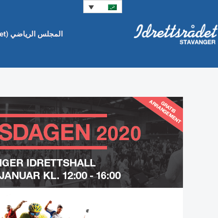
خطي
لى
لمحتوى
المجلس الرياضي (Idrettsrådet)