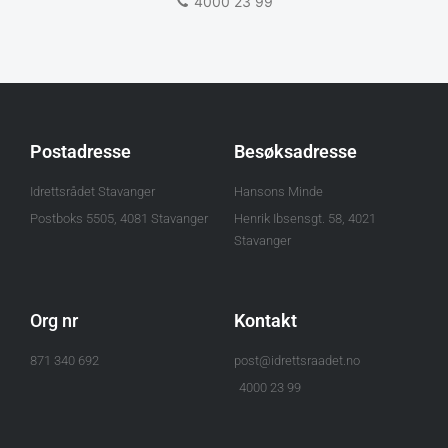
4000 23 99
Postadresse
Besøksadresse
Idrettsrådet Stavanger
Hansons Minde
Postboks 5505, 4081 Stavanger
Henrik Ibsensgt. 58, 4021
Stavanger
Org nr
Kontakt
871 340 692
post@idrettsraadet.no
4000 23 99