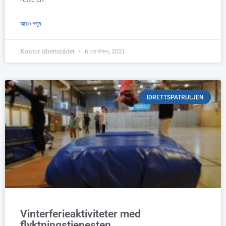
আরও পড়ুন
Kontor Idrettsrådet
6 সেপ্টেম্বর, 2021
IDRETTSPATRULJEN
Vinterferieaktiviteter med
flyktningstjenesten