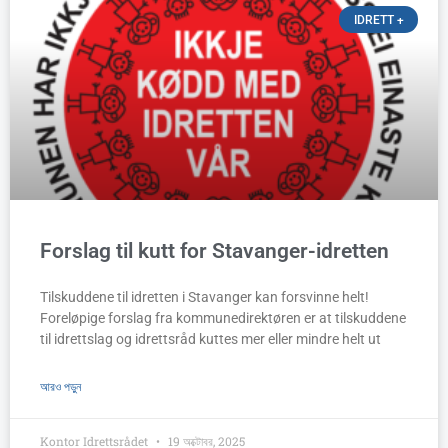
a
a
a
a
a
IDRETT +
g
g
g
g
g
e
e
e
e
e
Forslag til kutt for Stavanger-idretten
Tilskuddene til idretten i Stavanger kan forsvinne helt!
Foreløpige forslag fra kommunedirektøren er at tilskuddene
til idrettslag og idrettsråd kuttes mer eller mindre helt ut
আরও পড়ুন
Kontor Idrettsrådet
19 অক্টোবর, 2025