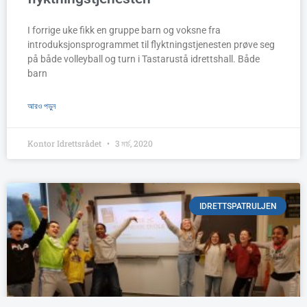
I forrige uke fikk en gruppe barn og voksne fra
introduksjonsprogrammet til flyktningstjenesten prøve seg
på både volleyball og turn i Tastarustå idrettshall. Både
barn
আরও পড়ুন
Kontor Idrettsrådet
3 মার্চ, 2020
IDRETTSPATRULJEN