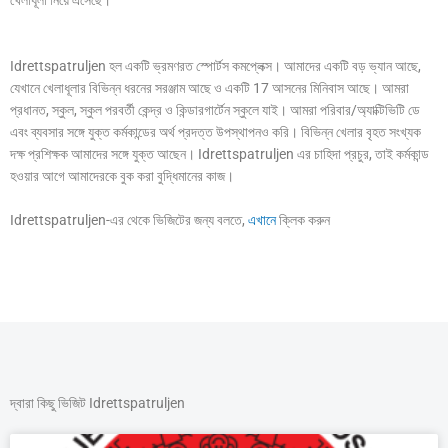
Idrettspatruljen হল একটি ভ্রমণরত স্পোর্টস কমপ্লেক্স। আমাদের একটি বড় ভ্যান আছে,
যেখানে খেলাধূলার বিভিন্ন ধরনের সরঞ্জাম আছে ও একটি 17 আসনের মিনিবাস আছে। আমরা
প্রধানত, স্কুল, স্কুল পরবর্তী কেন্দ্র ও কিন্ডারগার্টেন স্কুলে যাই। আমরা পরিবার/অ্যাক্টিভিটি ডে
এবং ব্যবসার সঙ্গে যুক্ত কর্মকান্ডের অর্থ প্রদত্ত উপস্থাপনও করি। বিভিন্ন খেলার বৃহত সংখ্যক
দক্ষ প্রশিক্ষক আমাদের সঙ্গে যুক্ত আছেন। Idrettspatruljen এর চাহিদা প্রচুর, তাই কর্মকান্ড
হওয়ার আগে আমাদেরকে বুক করা বুদ্ধিমানের কাজ।
Idrettspatruljen-এর থেকে ভিজিটের জন্য বলতে,
এখানে
ক্লিক করুন
দ্বারা কিছু ভিজিট Idrettspatruljen
P
P
P
P
P