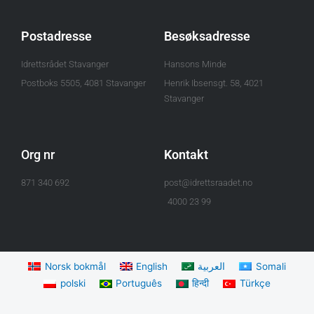
Postadresse
Besøksadresse
Idrettsrådet Stavanger
Hansons Minde
Postboks 5505, 4081 Stavanger
Henrik Ibsensgt. 58, 4021
Stavanger
Org nr
Kontakt
871 340 692
post@idrettsraadet.no
4000 23 99
Norsk bokmål
English
العربية
Somali
polski
Português
हिन्दी
Türkçe