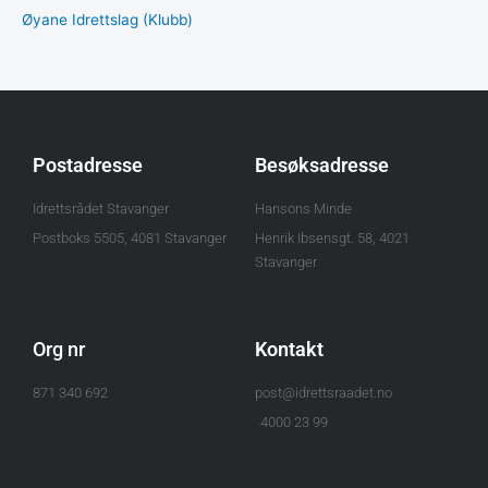
Øyane Idrettslag (Klubb)
Postadresse
Besøksadresse
Idrettsrådet Stavanger
Hansons Minde
Postboks 5505, 4081 Stavanger
Henrik Ibsensgt. 58, 4021
Stavanger
Org nr
Kontakt
871 340 692
post@idrettsraadet.no
4000 23 99