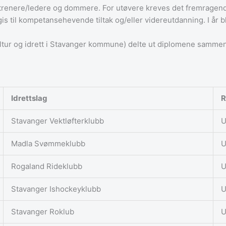
 trenere/ledere og dommere. For utøvere kreves det fremragende
til kompetansehevende tiltak og/eller videreutdanning. I år ble 
ltur og idrett i Stavanger kommune) delte ut diplomene sammen 
Idrettslag
R
Stavanger Vektløfterklubb
U
Madla Svømmeklubb
U
Rogaland Rideklubb
U
Stavanger Ishockeyklubb
U
Stavanger Roklub
U