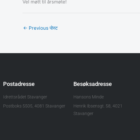
Vel møtt til årsmøte!
←
Previous पोस्ट
Postadresse
Besøksadresse
Idrettsrådet Stavanger
Hansons Minde
Postboks 5505, 4081 Stavanger
Henrik Ibsensgt. 58, 4021
Stavanger