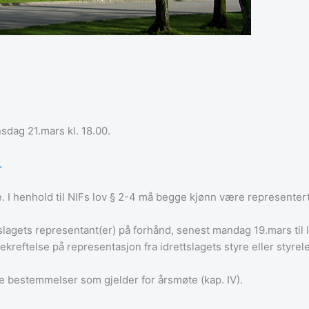
dag 21.mars kl. 18.00.
.
 I henhold til NIFs lov § 2-4 må begge kjønn være representert i
tslagets representant(er) på forhånd, senest mandag 19.mars til
ftelse på representasjon fra idrettslagets styre eller styreled
ke bestemmelser som gjelder for årsmøte (kap. IV).