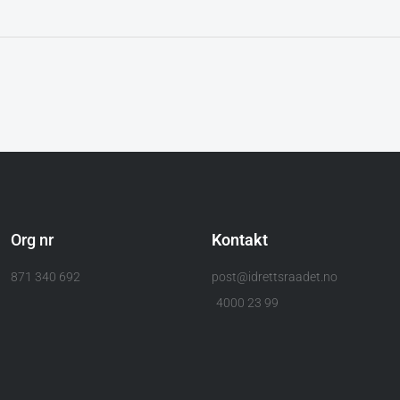
Org nr
Kontakt
871 340 692
post@idrettsraadet.no
4000 23 99