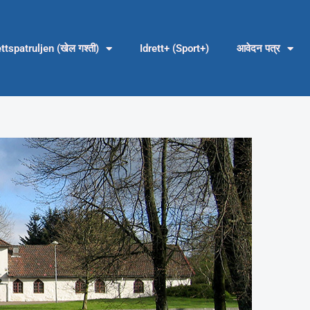
ettspatruljen (खेल गश्ती)
Idrett+ (Sport+)
आवेदन पत्र