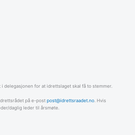
 delegasjonen for at idrettslaget skal få to stemmer.
 Idrettsrådet på e-post
post@idrettsraadet.no
. Hvis
er/daglig leder til årsmøte.