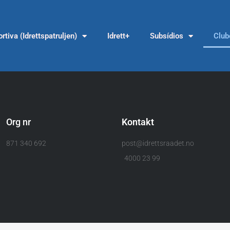
rtiva (Idrettspatruljen)
Idrett+
Subsídios
Club
Org nr
Kontakt
871 340 692
post@idrettsraadet.no
4000 23 99