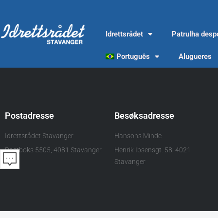
Ir
para
o
Idrettsrådet
Patrulha despo
conteúdo
Português
Alugueres
Postadresse
Besøksadresse
Idrettsrådet Stavanger
Hansons Minde
Postboks 5505, 4081 Stavanger
Henrik Ibsensgt. 58, 4021
Stavanger