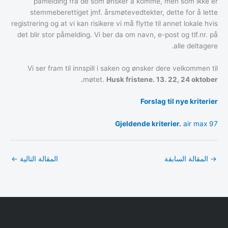
påmelding fra de som ønsker å komme, men som ikke er
stemmeberettiget jmf. årsmøtevedtekter, dette for å lette
registrering og at vi kan risikere vi må flytte til annet lokale hvis
det blir stor påmelding. Vi ber da om navn, e-post og tlf.nr. på
alle deltagere.
Vi ser fram til innspill i saken og ønsker dere velkommen til
møtet.
Husk fristene. 13. 22, 24 oktober.
Forslag til nye kriterier
Gjeldende kriterier.
air max 97
→
المقالة السابقة
المقالة التالية
←