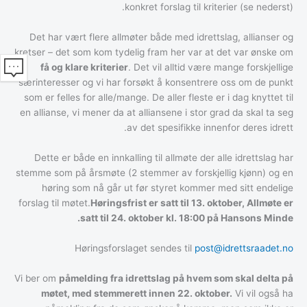
konkret forslag til kriterier (se nederst).
Det har vært flere allmøter både med idrettslag, allianser og
kretser – det som kom tydelig fram her var at det var ønske om
få og klare kriterier
. Det vil alltid være mange forskjellige
særinteresser og vi har forsøkt å konsentrere oss om de punkt
som er felles for alle/mange. De aller fleste er i dag knyttet til
en allianse, vi mener da at alliansene i stor grad da skal ta seg
av det spesifikke innenfor deres idrett.
Dette er både en innkalling til allmøte der alle idrettslag har
stemme som på årsmøte (2 stemmer av forskjellig kjønn) og en
høring som nå går ut før styret kommer med sitt endelige
forslag til møtet.
Høringsfrist er satt til 13. oktober, Allmøte er
satt til 24. oktober kl. 18:00 på Hansons Minde.
Høringsforslaget sendes til
post@idrettsraadet.no
Vi ber om
påmelding fra idrettslag på hvem som skal delta på
møtet, med stemmerett innen 22. oktober.
Vi vil også ha