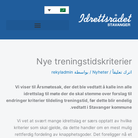
خطي
لى
لمحتوى
المجلس الرياضي (Idrettsrådet)
Idrettspatruljen (دورية الرياضية)
Idrett+ (الرياضة+)
Nye treningstidskriterier
اترك تعليقاً
/
Nyheter
/ بواسطة
rekyladmin
Vi viser til Årsmøtesak, der det ble vedtatt å kalle inn alle
idrettslag til møte der de skal stemme over forslag til
endringer kriterier tildeling treningstid, før dette blir endelig
vedtatt i Stavanger kommune.
Vi vet at svært mange idrettslag er særs opptatt av hvilke
kriterier som skal gjelde, da dette handler om en mest mulig
rettferdig fordeling av knapphetsgoder. Det foreligger nå et