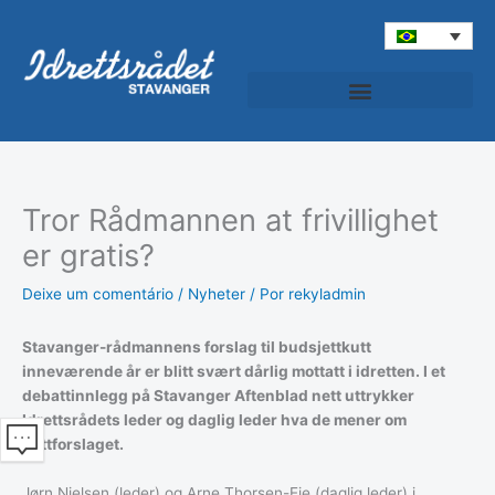
Ir
para
o
conteúdo
Patrulha desportiva (Idrettspatruljen)
Tror Rådmannen at frivillighet
er gratis?
Deixe um comentário
/
Nyheter
/ Por
rekyladmin
Stavanger-rådmannens forslag til budsjettkutt
inneværende år er blitt svært dårlig mottatt i idretten. I et
debattinnlegg på Stavanger Aftenblad nett uttrykker
Idrettsrådets leder og daglig leder hva de mener om
kuttforslaget.
Jørn Nielsen (leder) og Arne Thorsen-Eie (daglig leder) i