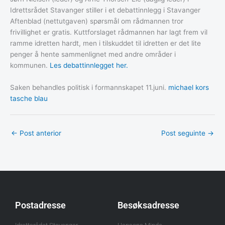
Idrettsrådet Stavanger stiller i et debattinnlegg i Stavanger
Aftenblad (nettutgaven) spørsmål om rådmannen tror
frivillighet er gratis. Kuttforslaget rådmannen har lagt frem vil
ramme idretten hardt, men i tilskuddet til idretten er det lite
penger å hente sammenlignet med andre områder i
kommunen.
Les debattinnlegget her.
Saken behandles politisk i formannskapet 11.juni.
michael kors
tasche blau
←
Post anterior
Post seguinte
→
Postadresse
Besøksadresse