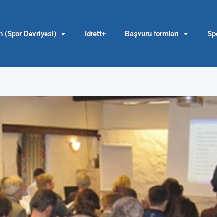
en (Spor Devriyesi)
Idrett+
Başvuru formları
Spo