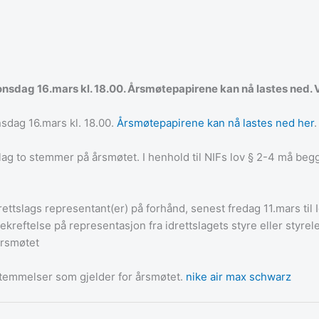
sdag 16.mars kl. 18.00. Årsmøtepapirene kan nå lastes ned. V
sdag 16.mars kl. 18.00.
Årsmøtepapirene kan nå lastes ned her
.
slag to stemmer på årsmøtet. I henhold til NIFs lov § 2-4 må be
drettslags representant(er) på forhånd, senest fredag 11.mars til
ftelse på representasjon fra idrettslagets styre eller styrelede
årsmøtet
stemmelser som gjelder for årsmøtet.
nike air max schwarz