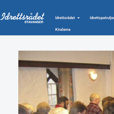
İçeriğe
atla
Idrettsrådet
Idrettspatrulj
Kiralama