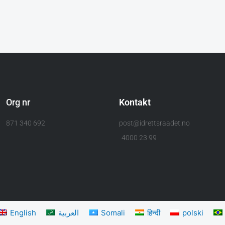
Org nr
Kontakt
871 340 692
post@idrettsraadet.no
4000 23 99
English
العربية
Somali
हिन्दी
polski