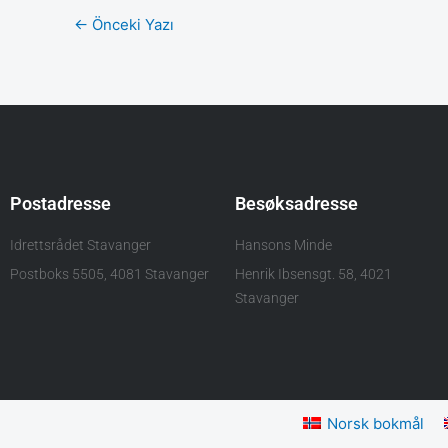
←
Önceki Yazı
Postadresse
Besøksadresse
Idrettsrådet Stavanger
Hansons Minde
Postboks 5505, 4081 Stavanger
Henrik Ibsensgt. 58, 4021
Stavanger
Norsk bokmål