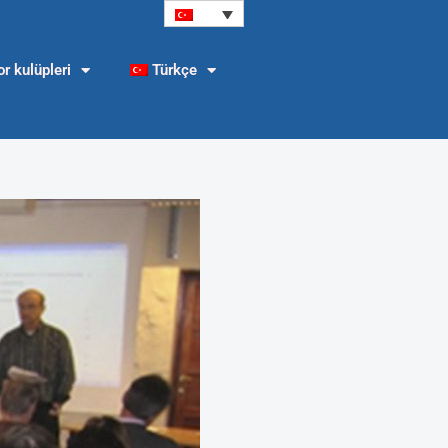
r kulüpleri
Türkçe