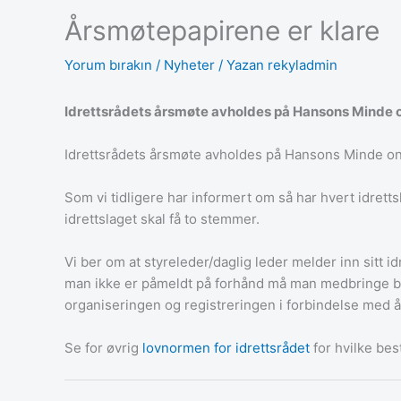
Årsmøtepapirene er klare
Yorum bırakın
/
Nyheter
/ Yazan
rekyladmin
Idrettsrådets årsmøte avholdes på Hansons Minde on
Idrettsrådets årsmøte avholdes på Hansons Minde on
Som vi tidligere har informert om så har hvert idrett
idrettslaget skal få to stemmer.
Vi ber om at styreleder/daglig leder melder inn sitt i
man ikke er påmeldt på forhånd må man medbringe bekre
organiseringen og registreringen i forbindelse med 
Se for øvrig
lovnormen for idrettsrådet
for hvilke be