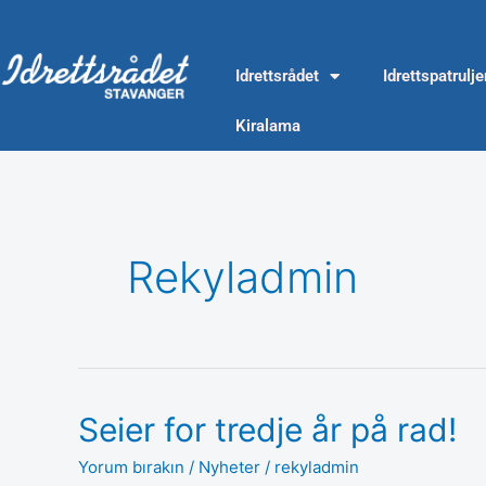
İçeriğe
atla
Idrettsrådet
Idrettspatrulj
Kiralama
Rekyladmin
Seier for tredje år på rad!
Seier
for
Yorum bırakın
/
Nyheter
/
rekyladmin
tredje