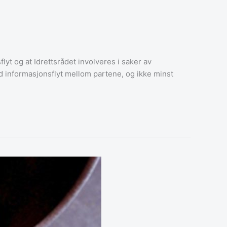
yt og at Idrettsrådet involveres i saker av
od informasjonsflyt mellom partene, og ikke minst