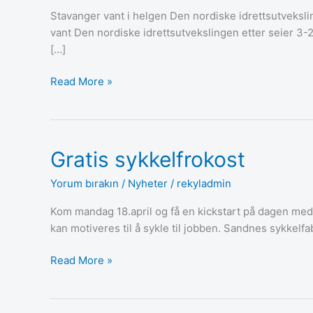
år
Stavanger vant i helgen Den nordiske idrettsutveksli
på
vant Den nordiske idrettsutvekslingen etter seier 3-2 i 
rad!
[…]
Read More »
Gratis sykkelfrokost
Gratis
sykkelfrokost
Yorum bırakın
/
Nyheter
/
rekyladmin
Kom mandag 18.april og få en kickstart på dagen med 
kan motiveres til å sykle til jobben. Sandnes sykkelfab
Read More »