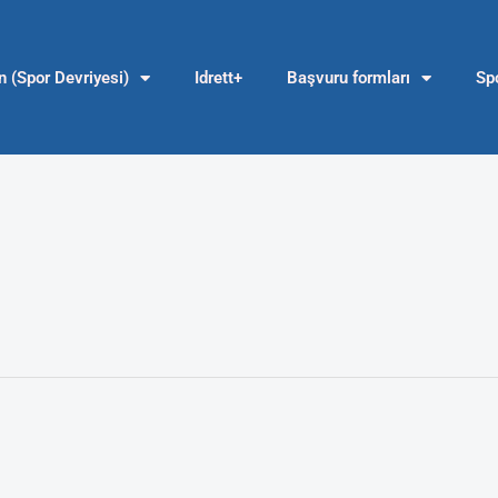
en (Spor Devriyesi)
Idrett+
Başvuru formları
Spo