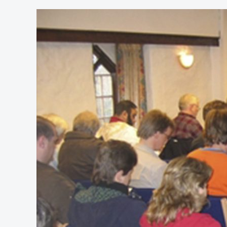
Effektivt
årsmøte