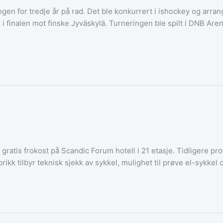
ngen for tredje år på rad. Det ble konkurrert i ishockey og arr
finalen mot finske Jyväskylä. Turneringen ble spilt i DNB Arena fra
gratis frokost på Scandic Forum hotell i 21 etasje. Tidligere pr
rikk tilbyr teknisk sjekk av sykkel, mulighet til prøve el-sykkel 