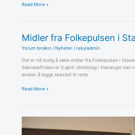
Read More »
Midler fra Folkepulsen i S
Midler
fra
Yorum bırakın
/
Nyheter
/
rekyladmin
Folkepulsen
i
Det er nå mulig å søke midler fra Folkepulsen i Sta
Stavanger
Søknadsfristen er 5.april. Idrettslag i Stavanger kan n
ønsker å legge spesielt til rette
Read More »
Årsmøtepapirene
er
klare