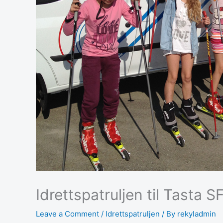
Idrettspatruljen til Tasta S
Leave a Comment
/
Idrettspatruljen
/ By
rekyladmin