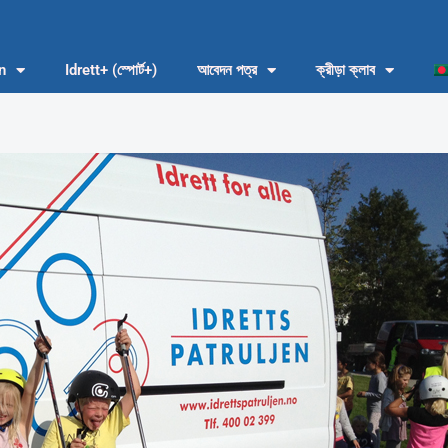
n
Idrett+ (স্পোর্ট+)
আবেদন পত্র
ক্রীড়া ক্লাব