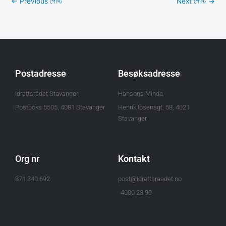
←
Previous পোস্ট
Next পোস্ট
→
Postadresse
Besøksadresse
Idrettsrådet Stavanger
Hansons Minde
Postboks 5505, 4081 Stavanger
Henrik Ibsensgt. 58, 4021
Stavanger
Org nr
Kontakt
871 340 692
post@idrettsraadet.no
4000 23 99