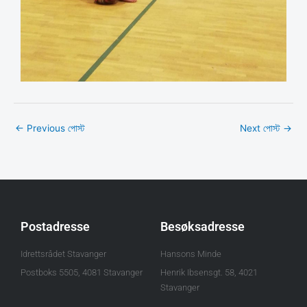
←
Previous পোস্ট
Next পোস্ট
→
Postadresse
Besøksadresse
Idrettsrådet Stavanger
Hansons Minde
Postboks 5505, 4081 Stavanger
Henrik Ibsensgt. 58, 4021
Stavanger