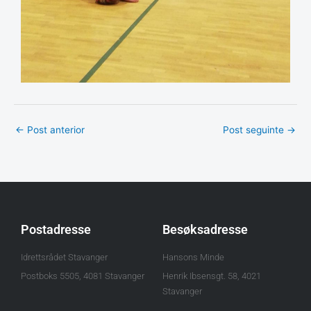
←
Post anterior
Post seguinte
→
Postadresse
Besøksadresse
Idrettsrådet Stavanger
Hansons Minde
Postboks 5505, 4081 Stavanger
Henrik Ibsensgt. 58, 4021
Stavanger