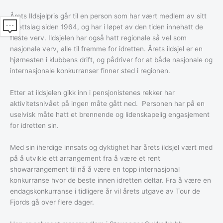
Årets Ildsjelpris går til en person som har vært medlem av sitt
idrettslag siden 1964, og har i løpet av den tiden innehatt de
fleste verv. Ildsjelen har også hatt regionale så vel som
nasjonale verv, alle til fremme for idretten. Årets ildsjel er en
hjørnesten i klubbens drift, og pådriver for at både nasjonale og
internasjonale konkurranser finner sted i regionen.
Etter at ildsjelen gikk inn i pensjonistenes rekker har
aktivitetsnivået på ingen måte gått ned. Personen har på en
uselvisk måte hatt et brennende og lidenskapelig engasjement
for idretten sin.
Med sin iherdige innsats og dyktighet har årets ildsjel vært med
på å utvikle ett arrangement fra å være et rent
showarrangement til nå å være en topp internasjonal
konkurranse hvor de beste innen idretten deltar. Fra å være en
endagskonkurranse i tidligere år vil årets utgave av Tour de
Fjords gå over flere dager.