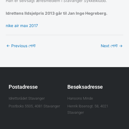
Han er selvsagt æresmedlem i Stavanger Sykkelklubb.
Idrettens Ildsjelpris 2013 går til Jan Inge Hegreberg.
nike air max 2017
←
Previous পোস্ট
Next পোস্ট
→
Postadresse
Besøksadresse
Idrettsrådet Stavanger
Hansons Minde
Postboks 5505, 4081 Stavanger
Henrik Ibsensgt. 58, 4021
Stavanger