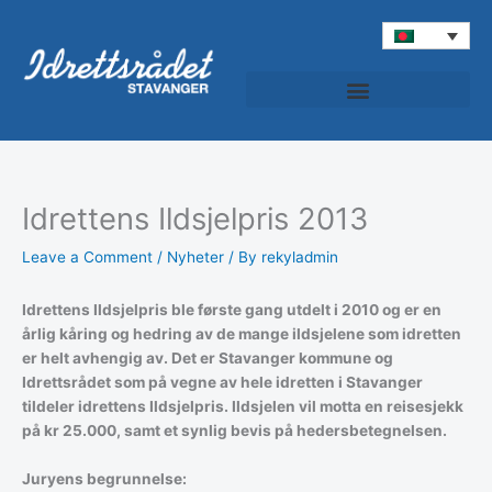
Skip
to
content
Idrettens Ildsjelpris 2013
Leave a Comment
/
Nyheter
/ By
rekyladmin
Idrettens Ildsjelpris ble første gang utdelt i 2010 og er en
årlig kåring og hedring av de mange ildsjelene som idretten
er helt avhengig av. Det er Stavanger kommune og
Idrettsrådet som på vegne av hele idretten i Stavanger
tildeler idrettens Ildsjelpris. Ildsjelen vil motta en reisesjekk
på kr 25.000, samt et synlig bevis på hedersbetegnelsen.
Juryens begrunnelse: