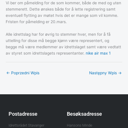
Vi ber om påmelding for de som kommer, både de med og uten
stemmerett. Dette ønskes både for å lette registrering samt
eventuell flytting av møtet hvis det er mange som vil komme.
Fristen for påmelding er 20.mars.
Alle idrettslag har for øvrig to stemmer hver, men for å få
uttelling for disse må begge kjønn være representert, og
begge må være medlemmer av idrettslaget samt være vedtatt
av styret som idrettslagets representanter.
nike air max 1
←
Poprzedni Wpis
Następny Wpis
→
Postadresse
Besøksadresse
Idrettsrådet Stavanger
Hansons Minde