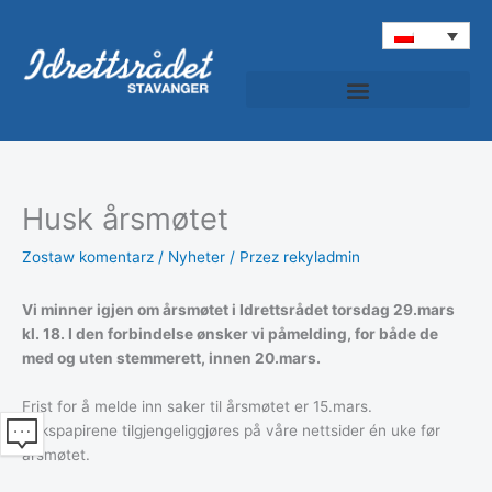
Przejdź
do
treści
Idrettspatruljen (Sportowy Patrol)
Husk årsmøtet
Zostaw komentarz
/
Nyheter
/ Przez
rekyladmin
Vi minner igjen om årsmøtet i Idrettsrådet torsdag 29.mars
kl. 18. I den forbindelse ønsker vi påmelding, for både de
med og uten stemmerett, innen 20.mars.
Frist for å melde inn saker til årsmøtet er 15.mars.
Sakspapirene tilgjengeliggjøres på våre nettsider én uke før
årsmøtet.