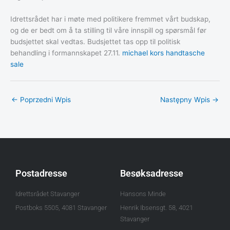
Idrettsrådet har i møte med politikere fremmet vårt budskap,
og de er bedt om å ta stilling til våre innspill og spørsmål før
budsjettet skal vedtas. Budsjettet tas opp til politisk
behandling i formannskapet 27.11.
michael kors handtasche
sale
←
Poprzedni Wpis
Następny Wpis
→
Postadresse
Besøksadresse
Idrettsrådet Stavanger
Hansons Minde
Postboks 5505, 4081 Stavanger
Henrik Ibsensgt. 58, 4021
Stavanger