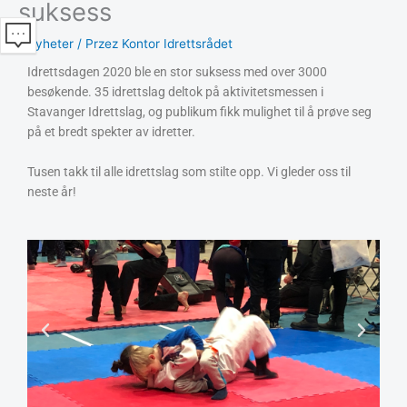
suksess
/
Nyheter
/ Przez
Kontor Idrettsrådet
Idrettsdagen 2020 ble en stor suksess med over 3000
besøkende. 35 idrettslag deltok på aktivitetsmessen i
Stavanger Idrettslag, og publikum fikk mulighet til å prøve seg
på et bredt spekter av idretter.
Tusen takk til alle idrettslag som stilte opp. Vi gleder oss til
neste år!