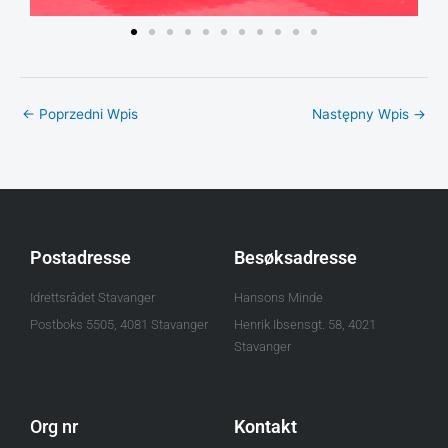
←
Poprzedni Wpis
Następny Wpis
→
Postadresse
Besøksadresse
Idrettsrådet Stavanger
Hansons Minde
Postboks 5505, 4081 Stavanger
Henrik Ibsensgt. 58, 4021
Stavanger
Org nr
Kontakt