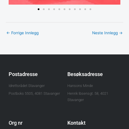
←
Forrige Innlegg
Neste Innlegg
→
Postadresse
Besøksadresse
Idrettsrådet Stavanger
Hansons Minde
Postboks 5505, 4081 Stavanger
Henrik Ibsensgt. 58, 4021
Stavanger
Org nr
Kontakt