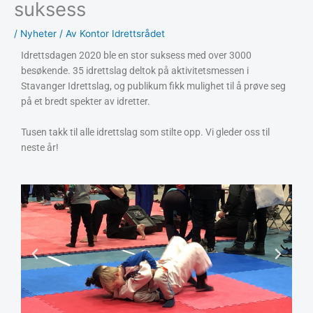
suksess
/
Nyheter
/ Av
Kontor Idrettsrådet
Idrettsdagen 2020 ble en stor suksess med over 3000
besøkende. 35 idrettslag deltok på aktivitetsmessen i
Stavanger Idrettslag, og publikum fikk mulighet til å prøve seg
på et bredt spekter av idretter.
Tusen takk til alle idrettslag som stilte opp. Vi gleder oss til
neste år!