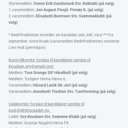
Styremedlem:
Svenn Erik Sandsmark Stv. Roklubb (på valg)
1.varamedlem:
Jon Asgaut Flesjå Finnøy IL (på valg)
2.varamedlem:
Elisabeth Berntsen Stv. Svømmeklubb (på
valg)
* Bedriftsidretten innstiller sin kandidat selv, inkl. vara ** Fra
september: Anne Kvale (varamedlem Bedriftsidretten) erstattet
Linn Hult (permisjon)
Kontrollkomite: forslag til kandidater sendes til
Knudsen.gry@gmail.com
Medlem:
Tore Drange SIF Håndball (på valg)
Medlem: Torbjørn Hinna Hinna IL
Varamedlem:
Håvard Løvik SK Jarl (på valg)
Varamedlem:
Annebeth Tvedten Stv. Turnforening (på valg)
Valgkomite: forslag til kandidater sendes til
post@idrettsraadet.no
Leder:
Gry Knudsen Stv. Svømme Klubb (på valg)
Medlem: Gunnar Nygård Hinna FK