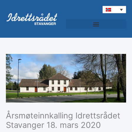
Hopp
rett
til
innholdet
Årsmøteinnkalling Idrettsrådet
Stavanger 18. mars 2020