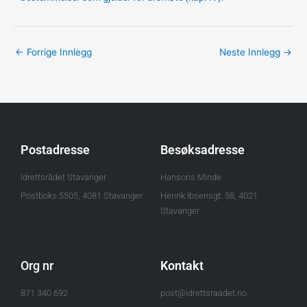
←
Forrige Innlegg
Neste Innlegg
→
Postadresse
Besøksadresse
Idrettsrådet Stavanger
Hansons Minde
Postboks 5505, 4081 Stavanger
Henrik Ibsensgt. 58, 4021
Stavanger
Org nr
Kontakt
871 340 692
post@idrettsraadet.no