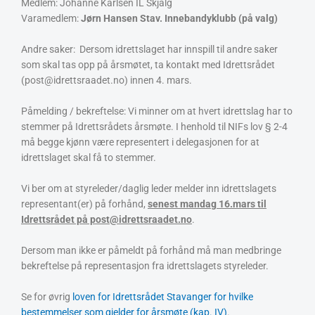
Medlem: Johanne Karlsen IL Skjalg
Varamedlem:
Jørn Hansen Stav. Innebandyklubb (på valg)
Andre saker: Dersom idrettslaget har innspill til andre saker
som skal tas opp på årsmøtet, ta kontakt med Idrettsrådet
(post@idrettsraadet.no) innen 4. mars.
Påmelding / bekreftelse: Vi minner om at hvert idrettslag har to
stemmer på Idrettsrådets årsmøte. I henhold til NIFs lov § 2-4
må begge kjønn være representert i delegasjonen for at
idrettslaget skal få to stemmer.
Vi ber om at styreleder/daglig leder melder inn idrettslagets
representant(er) på forhånd,
senest mandag 16.mars til
Idrettsrådet på post@idrettsraadet.no
.
Dersom man ikke er påmeldt på forhånd må man medbringe
bekreftelse på representasjon fra idrettslagets styreleder.
Se for øvrig
loven for Idrettsrådet Stavanger for hvilke
bestemmelser som gjelder for årsmøte (kap. IV)
.