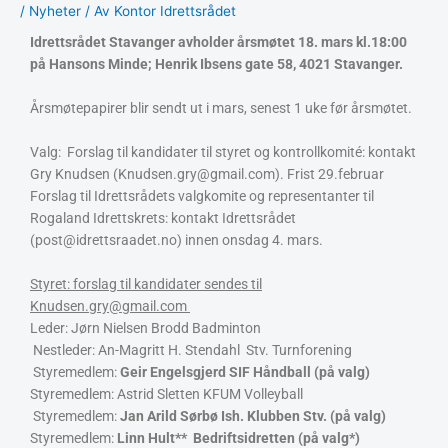
/
Nyheter
/ Av
Kontor Idrettsrådet
Idrettsrådet Stavanger avholder årsmøtet 18. mars kl.18:00
på Hansons Minde; Henrik Ibsens gate 58, 4021 Stavanger.
Årsmøtepapirer blir sendt ut i mars, senest 1 uke før årsmøtet.
Valg: Forslag til kandidater til styret og kontrollkomité: kontakt
Gry Knudsen (Knudsen.gry@gmail.com). Frist 29.februar
Forslag til Idrettsrådets valgkomite og representanter til
Rogaland Idrettskrets: kontakt Idrettsrådet
(post@idrettsraadet.no) innen onsdag 4. mars.
Styret: forslag til kandidater sendes til
Knudsen.gry@gmail.com
Leder: Jørn Nielsen Brodd Badminton
Nestleder: An-Magritt H. Stendahl Stv. Turnforening
Styremedlem:
Geir Engelsgjerd SIF Håndball (på valg)
Styremedlem: Astrid Sletten KFUM Volleyball
Styremedlem:
Jan Arild Sørbø Ish. Klubben Stv. (på valg)
Styremedlem:
Linn Hult** Bedriftsidretten (på valg*)