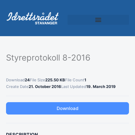
Skip
to
content
Idrettspatruljen (Roondada Ciyaaraha)
Styreprotokoll 8-2016
Download
24
File Size
225.50 KB
File Count
1
Create Date
21. October 2016
Last Updated
19. March 2019
Download
DESCRIPTION