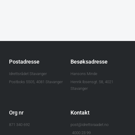
Postadresse
Besøksadresse
Idrettsrådet Stavanger
Hansons Minde
Postboks 5505, 4081 Stavanger
Henrik Ibsensgt. 58, 4021
Stavanger
Org nr
Kontakt
871 340 692
post@idrettsraadet.no
4000 23 99