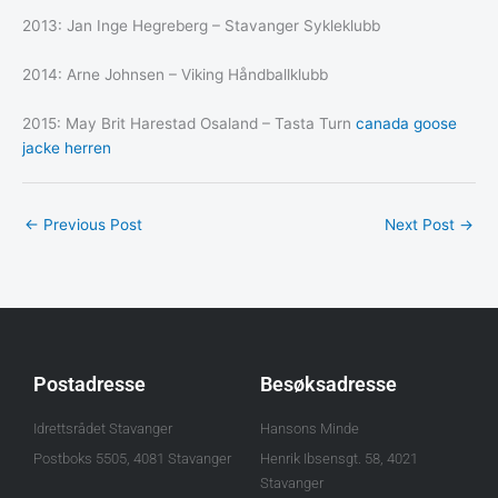
2013: Jan Inge Hegreberg – Stavanger Sykleklubb
2014: Arne Johnsen – Viking Håndballklubb
2015: May Brit Harestad Osaland – Tasta Turn
canada goose
jacke herren
←
Previous Post
Next Post
→
Postadresse
Besøksadresse
Idrettsrådet Stavanger
Hansons Minde
Postboks 5505, 4081 Stavanger
Henrik Ibsensgt. 58, 4021
Stavanger