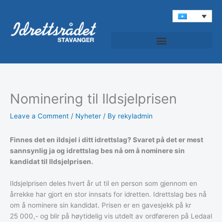
Skip
to
content
Idrettspatruljen (Roondada Ciyaaraha)
Nominering til Ildsjelprisen
Leave a Comment
/
Nyheter
/ By
rekyladmin
Finnes det en ildsjel i ditt idrettslag? Svaret på det er mest
sannsynlig ja og idrettslag bes nå om å nominere sin
kandidat til Ildsjelprisen.
Ildsjelprisen deles hvert år ut til en person som gjennom en
årrekke har gjort en stor innsats for idretten. Idrettslag bes nå
om å nominere sin kandidat. Prisen er en gavesjekk på kr
25 000,- og blir på høytidelig vis utdelt av ordføreren på Ledaal