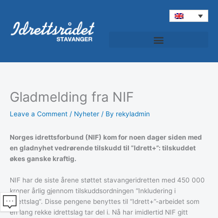
Skip
to
content
Idrettspatruljen (Sports Patrol)
Gladmelding fra NIF
Leave a Comment
/
Nyheter
/ By
rekyladmin
Norges idrettsforbund (NIF) kom for noen dager siden med
en gladnyhet vedrørende tilskudd til “Idrett+”: tilskuddet
økes ganske kraftig.
NIF har de siste årene støttet stavangeridretten med 450 000
kroner årlig gjennom tilskuddsordningen “Inkludering i
idrettslag”. Disse pengene benyttes til “Idrett+”-arbeidet som
en lang rekke idrettslag tar del i. Nå har imidlertid NIF gitt