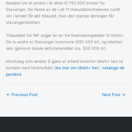
beskjed om at potten i år økes til 750 000 kroner for
Stavanger. De fleste av de i alt 11 tilskuddsmottakerne rundt
om i landet får økt tilskudd, men den største økningen får
stavangeridretten.
Tilskuddet fra NIF utgjør én av tre finansieringskilder til Idrett+.
De to andre er Stavanger kommune (550 000 kr), og idretten
selv gjennom lokale aktivitetsmidler (ca. 500 000 kr).
Idrettslag som ønsker å gjøre et arbeid innenfor Idrett+ bes ta
kontakt med Idrettsrådet (
les mer om Idrett+ her
).
catalogo de
pandora
←
Previous Post
Next Post
→