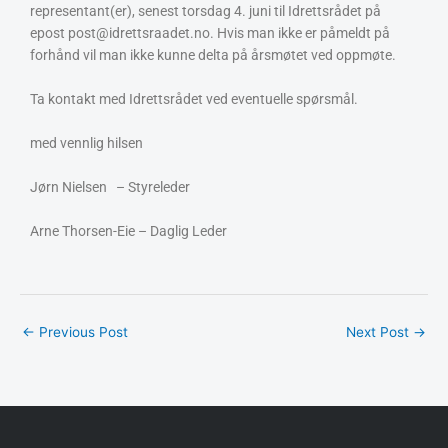
representant(er), senest torsdag 4. juni til Idrettsrådet på
epost post@idrettsraadet.no. Hvis man ikke er påmeldt på
forhånd vil man ikke kunne delta på årsmøtet ved oppmøte.
Ta kontakt med Idrettsrådet ved eventuelle spørsmål.
med vennlig hilsen
Jørn Nielsen – Styreleder
Arne Thorsen-Eie – Daglig Leder
←
Previous Post
Next Post
→