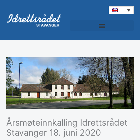
Skip
to
content
Idrettspatruljen (Sports Patrol)
Årsmøteinnkalling Idrettsrådet
Stavanger 18. juni 2020