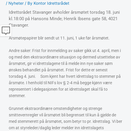
/
Nyheter
/ By
Kontor Idrettsrådet
Idrettsrådet Stavanger avholder årsmøtet torsdag 18. juni
kl.18:00 på Hansons Minde; Henrik Ibsens gate 58, 4021
Stavanger.
Årsmøtepapirer blir sendt ut 11. juni, 1 uke før årsmøtet.
Andre saker: Frist for innmelding av saker gikk ut 4. april, men i
og med den ekstraordinære situasjon og dermed utsettelse av
årsmøtet, gir vi idrettslagene til å melde inn nye saker søm
ønskes behandlet på årsmøtet. Frist for dette er senest
torsdag 4. juni. Som kjent har hvert idrettslag to stemmer på
årsmøte. I henhold til NIFs lov § 2-4 må begge kjønn være
representert i delegasjonen for at idrettslaget skal få to
stemmer.
Grunnet ekstraordinære omstendigheter og strenge
smittevernregler vil årsmøtet bli begrenset til kun å gjelde de
med stemmerett på årsmøtet, som betyr to pr. idrettslag. Vi ber
om at styreleder/daglig leder melder inn idrettslagets