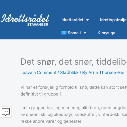
Skip
to
content
Idrettsrådet
Idrettspatrulj
Somali
Kiraysiga
Det snør, det snør, tiddel
Leave a Comment
/
Skråblikk
/ By
Arne Thorsen-Eie
Vi har et forskjellig forhold til snø, dette kan stort s
definitivt til gruppe 1.
I min gruppe har jeg med meg alle barn, noen ungdom
av snøen: ski og akeutstyr, snøskuffer, vinterdekk, ka
rekke andre varer og tjenester.