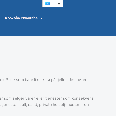
Kooxaha ciyaaraha
 snø 3. de som bare liker snø på fjellet. Jeg hører
er som selger varer eller tjenester som konsekvens
tjenester, salt, sand, private helsetjenester + en