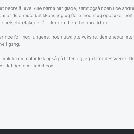
ivet bedre å leve. Alle barna blir glade, samt også noen i de an
 som er de eneste butikkene jeg og flere med meg oppsøker helt fri
te helseforetakene får fakturere flere beinbrudd ++.
betyr noe for meg: ungene, noen utvalgte voksne, den eneste int
ne i gang.
vi nok ha en matbutikk også på listen og jeg klarer dessverre 
er det den gjør tiddelibom.