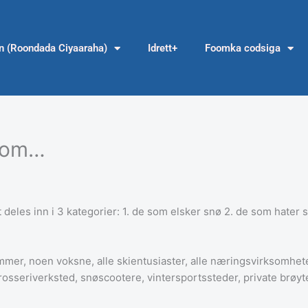
en (Roondada Ciyaaraha)
Idrett+
Foomka codsiga
ibom…
ett deles inn i 3 kategorier: 1. de som elsker snø 2. de som hater
mer, noen voksne, alle skientusiaster, alle næringsvirksomhet
rosseriverksted, snøscootere, vintersportssteder, private brøyte