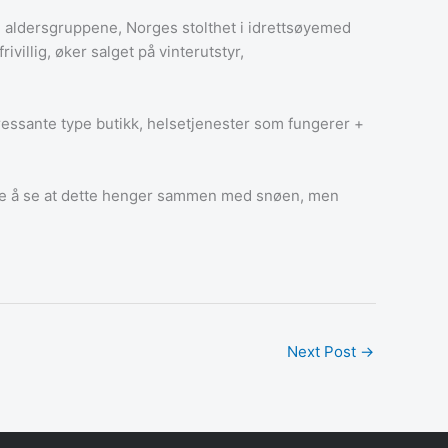
dre aldersgruppene, Norges stolthet i idrettsøyemed
villig, øker salget på vinterutstyr,
eressante type butikk, helsetjenester som fungerer +
ikke å se at dette henger sammen med snøen, men
Next Post
→