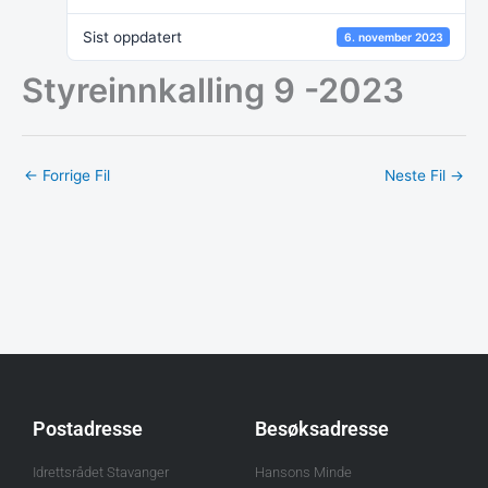
Sist oppdatert
6. november 2023
Styreinnkalling 9 -2023
←
Forrige Fil
Neste Fil
→
Postadresse
Besøksadresse
Idrettsrådet Stavanger
Hansons Minde