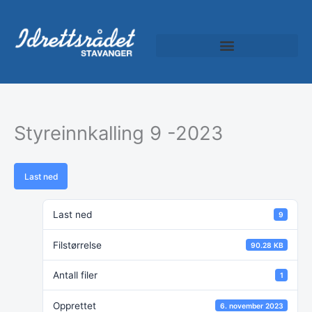
Hopp
rett
til
innholdet
Styreinnkalling 9 -2023
Last ned
Last ned
9
Filstørrelse
90.28 KB
Antall filer
1
Opprettet
6. november 2023