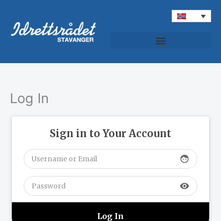
Hopp
rett
til
innholdet
Log In
Sign in to Your Account
face
visibility