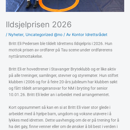
Ildsjelprisen 2026
/
Nyheter
,
Uncategorized @no
/ Av
Kontor Idrettsrådet
Britt Eli Pedersen ble tildelt Idrettens Ildsjelpris i 2026. Hun
mottok prisen av ordfører på Tau scene under ordførerens
nyttårsmottakelse.
Britt Eli er hovedtrener i Stavanger Bryteklubb og er like aktiv
på alle treninger, samlinger, stevner og styremøter. Hun stiftet
klubben i 2006 og for å feire 20-års jubileum har klubben søkt
og fått tildelt arrangøransvar for NM i bryting for senior
10.01.26. Britt Eli leder an i arbeidet med arrangementet.
Kort oppsummert så kan en si at Britt Eli viser stor glede i
arbeidet med å hjelpe barn, ungdom og voksne utøvere i å
lykkes med idretten. Dette uavhengig om de er på trening for å
ha det gøy, finne venner eller om de ønsker å bli best i verden i