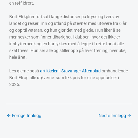
en tøff idrett.
Britt Eli kjører fortsatt lange distanser på kryss og tvers av
landet og reiser i inn og utland på stevner med utøvere fra 6 år
og opp til veteran, og hun gjør det med glede. Hun liker å se
mennesker som finner tilhørighet i klubben, hvor det ikke er
innbytterbenk og en har lykkes med å legge til rette for at alle
skal trives. Hun ser alle og stiller opp på hver trening, hver uke,
hele året.
Les gjerne også
artikkelen i Stavanger Aftenblad
omhandlende
Britt Eli og alle utøverne som fikk pris for sine oppnåelser i
2025.
←
Forrige Innlegg
Neste Innlegg
→