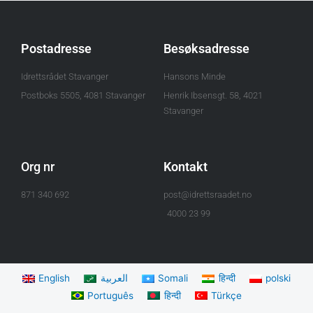
Postadresse
Besøksadresse
Idrettsrådet Stavanger
Hansons Minde
Postboks 5505, 4081 Stavanger
Henrik Ibsensgt. 58, 4021
Stavanger
Org nr
Kontakt
871 340 692
post@idrettsraadet.no
4000 23 99
English
العربية
Somali
हिन्दी
polski
Português
हिन्दी
Türkçe