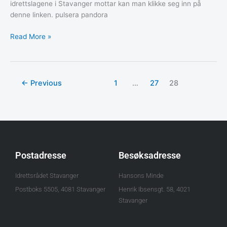
idrettslagene i Stavanger mottar kan man klikke seg inn på
denne linken. pulsera pandora
Read More »
←
Previous
1
…
27
28
Postadresse
Besøksadresse
Idrettsrådet Stavanger
Hansons Minde
Postboks 5505, 4081 Stavanger
Henrik Ibsensgt. 58, 4021
Stavanger