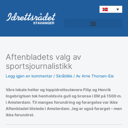
Hopp
rett
til
innholdet
Aftenbladets valg av
sportsjournalistikk
Legg igjen en kommentar
/
Skråblikk
/ Av
Arne Thorsen-Eie
Våre lokale helter og toppidrettsutøvere Filip og Henrik
Ingebrigtsen tok henholdsvis gull og bronse i EM på 1500 m.
i Amsterdam. Til manges forundring og forargelse var ikke
Aftenbladet tilstede i Amsterdam. Jeg er også forarget – men
ikke forundret.