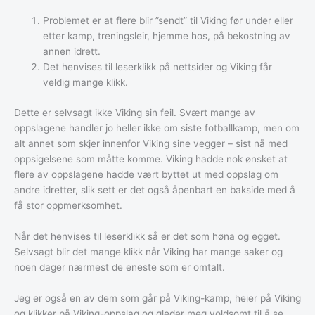
Problemet er at flere blir ”sendt” til Viking før under eller
etter kamp, treningsleir, hjemme hos, på bekostning av
annen idrett.
Det henvises til leserklikk på nettsider og Viking får
veldig mange klikk.
Dette er selvsagt ikke Viking sin feil. Svært mange av
oppslagene handler jo heller ikke om siste fotballkamp, men om
alt annet som skjer innenfor Viking sine vegger – sist nå med
oppsigelsene som måtte komme. Viking hadde nok ønsket at
flere av oppslagene hadde vært byttet ut med oppslag om
andre idretter, slik sett er det også åpenbart en bakside med å
få stor oppmerksomhet.
Når det henvises til leserklikk så er det som høna og egget.
Selvsagt blir det mange klikk når Viking har mange saker og
noen dager nærmest de eneste som er omtalt.
Jeg er også en av dem som går på Viking-kamp, heier på Viking
og klikker på Viking-oppslag og gleder meg voldsomt til å se