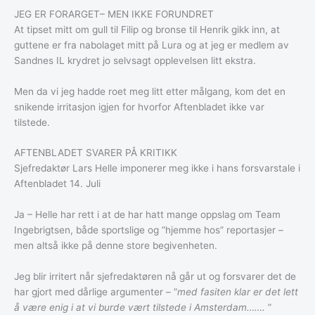
JEG ER FORARGET– MEN IKKE FORUNDRET
At tipset mitt om gull til Filip og bronse til Henrik gikk inn, at
guttene er fra nabolaget mitt på Lura og at jeg er medlem av
Sandnes IL krydret jo selvsagt opplevelsen litt ekstra.
Men da vi jeg hadde roet meg litt etter målgang, kom det en
snikende irritasjon igjen for hvorfor Aftenbladet ikke var
tilstede.
AFTENBLADET SVARER PÅ KRITIKK
Sjefredaktør Lars Helle imponerer meg ikke i hans forsvarstale i
Aftenbladet 14. Juli
Ja – Helle har rett i at de har hatt mange oppslag om Team
Ingebrigtsen, både sportslige og ”hjemme hos” reportasjer –
men altså ikke på denne store begivenheten.
Jeg blir irritert når sjefredaktøren nå går ut og forsvarer det de
har gjort med dårlige argumenter – ”
med fasiten klar er det lett
å være enig i at vi burde vært tilstede i Amsterdam…….
”