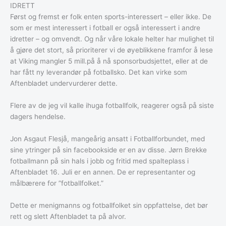
IDRETT
Først og fremst er folk enten sports-interessert – eller ikke. De
som er mest interessert i fotball er også interessert i andre
idretter – og omvendt. Og når våre lokale helter har mulighet til
å gjøre det stort, så prioriterer vi de øyeblikkene framfor å lese
at Viking mangler 5 mill.på å nå sponsorbudsjettet, eller at de
har fått ny leverandør på fotballsko. Det kan virke som
Aftenbladet undervurderer dette.
Flere av de jeg vil kalle ihuga fotballfolk, reagerer også på siste
dagers hendelse.
Jon Asgaut Flesjå, mangeårig ansatt i Fotballforbundet, med
sine ytringer på sin facebookside er en av disse. Jørn Brekke
fotballmann på sin hals i jobb og fritid med spalteplass i
Aftenbladet 16. Juli er en annen. De er representanter og
målbærere for ”fotballfolket.”
Dette er menigmanns og fotballfolket sin oppfattelse, det bør
rett og slett Aftenbladet ta på alvor.