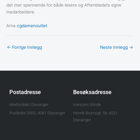
det mer spennende for både lesere og Aftenbladets egne
medarbeidere.
Arne
cgdamenoutlet
←
Forrige Innlegg
Neste Innlegg
→
Postadresse
Besøksadresse
Idrettsrådet Stavanger
Hansons Minde
Postboks 5505, 4081 Stavanger
Henrik Ibsensgt. 58, 4021
Stavanger