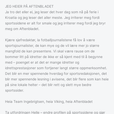
JEG HEIER PÅ AFTENBLADET
Ja tro det eller ei, jeg leser det hver dag som nå på ferie i
Kroatia og jeg leser det aller meste. Jeg irriterer meg fordi
sportssidene er alt for smale og jeg irriterer meg fordi jeg bryr
meg om Aftenbladet.
Kjære sjefredaktør, la fotballjournalistene få lov å være
sportsjournalister, de kan mye og de vil lære mer jo større
mangfold de kan presentere. Vi skal være rause om de
bommer litt på idretter de ikke er så kjent med til å begynne
med – poenget er at det er mange idretter og
idrettsprestasjoner som fortjener langt større oppmerksomhet.
Det blir en mer spennende hverdag for sportsredaksjonen, det
blir mer spennende lesning i avisene, det blir flere som kan heie
på sine lokale helter – det blir rett og slett mye bedre
sportssider.
Heia Team Ingebrigtsen, heia Viking, heia Aftenbladet
Ta utfordringen Helle – endre profilen på sportssidene og gjør