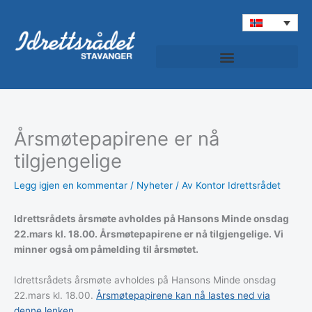
Hopp
rett
til
innholdet
Årsmøtepapirene er nå
tilgjengelige
Legg igjen en kommentar
/
Nyheter
/ Av
Kontor Idrettsrådet
Idrettsrådets årsmøte avholdes på Hansons Minde onsdag
22.mars kl. 18.00. Årsmøtepapirene er nå tilgjengelige. Vi
minner også om påmelding til årsmøtet.
Idrettsrådets årsmøte avholdes på Hansons Minde onsdag
22.mars kl. 18.00.
Årsmøtepapirene kan nå lastes ned via
denne lenken
.