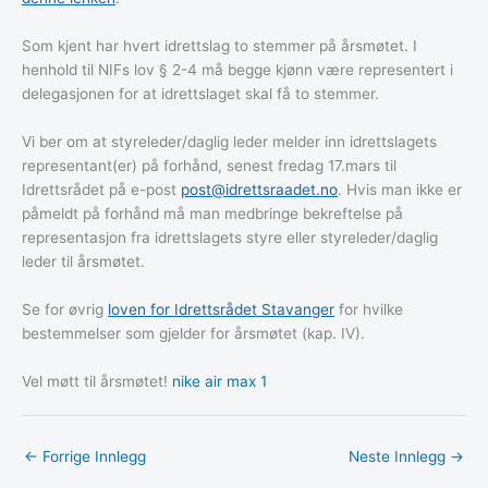
Som kjent har hvert idrettslag to stemmer på årsmøtet. I
henhold til NIFs lov § 2-4 må begge kjønn være representert i
delegasjonen for at idrettslaget skal få to stemmer.
Vi ber om at styreleder/daglig leder melder inn idrettslagets
representant(er) på forhånd, senest fredag 17.mars til
Idrettsrådet på e-post
post@idrettsraadet.no
. Hvis man ikke er
påmeldt på forhånd må man medbringe bekreftelse på
representasjon fra idrettslagets styre eller styreleder/daglig
leder til årsmøtet.
Se for øvrig
loven for Idrettsrådet Stavanger
for hvilke
bestemmelser som gjelder for årsmøtet (kap. IV).
Vel møtt til årsmøtet!
nike air max 1
←
Forrige Innlegg
Neste Innlegg
→