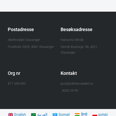
Postadresse
Besøksadresse
Idrettsrådet Stavanger
Hansons Minde
Postboks 5505, 4081 Stavanger
Henrik Ibsensgt. 58, 4021
Stavanger
Org nr
Kontakt
871 340 692
post@idrettsraadet.no
4000 23 99
English
العربية
Somali
हिन्दी
polski