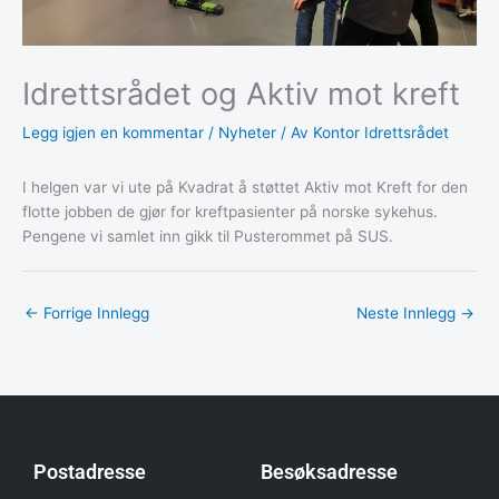
Idrettsrådet og Aktiv mot kreft
Legg igjen en kommentar
/
Nyheter
/ Av
Kontor Idrettsrådet
I helgen var vi ute på Kvadrat å støttet Aktiv mot Kreft for den
flotte jobben de gjør for kreftpasienter på norske sykehus.
Pengene vi samlet inn gikk til Pusterommet på SUS.
←
Forrige Innlegg
Neste Innlegg
→
Postadresse
Besøksadresse