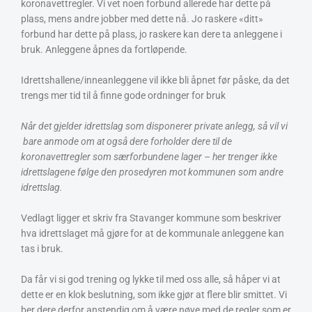
koronavettregler. Vi vet noen forbund allerede har dette på
plass, mens andre jobber med dette nå. Jo raskere «ditt»
forbund har dette på plass, jo raskere kan dere ta anleggene i
bruk. Anleggene åpnes da fortløpende.
Idrettshallene/inneanleggene vil ikke bli åpnet før påske, da det
trengs mer tid til å finne gode ordninger for bruk
Når det gjelder idrettslag som disponerer private anlegg, så vil vi
bare anmode om at også dere forholder dere til de
koronavettregler som særforbundene lager – her trenger ikke
idrettslagene følge den prosedyren mot kommunen som andre
idrettslag.
Vedlagt ligger et skriv fra Stavanger kommune som beskriver
hva idrettslaget må gjøre for at de kommunale anleggene kan
tas i bruk.
Da får vi si god trening og lykke til med oss alle, så håper vi at
dette er en klok beslutning, som ikke gjør at flere blir smittet. Vi
ber dere derfor anstendig om å være nøye med de regler som er