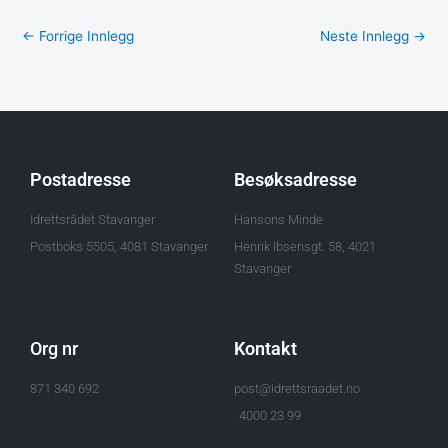
←
Forrige Innlegg
Neste Innlegg
→
Postadresse
Besøksadresse
Idrettsrådet Stavanger
Hansons Minde
Postboks 5505, 4081 Stavanger
Henrik Ibsensgt. 58, 4021
Stavanger
Org nr
Kontakt
871 340 692
post@idrettsraadet.no
4000 23 99