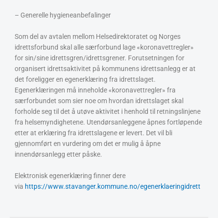
– Generelle hygieneanbefalinger
Som del av avtalen mellom Helsedirektoratet og Norges
idrettsforbund skal alle særforbund lage «koronavettregler»
for sin/sine idrettsgren/idrettsgrener. Forutsetningen for
organisert idrettsaktivitet på kommunens idrettsanlegg er at
det foreligger en egenerklæring fra idrettslaget.
Egenerklæringen må inneholde «koronavettregler» fra
særforbundet som sier noe om hvordan idrettslaget skal
forholde seg til det å utøve aktivitet i henhold til retningslinjene
fra helsemyndighetene. Utendørsanleggene åpnes fortløpende
etter at erklæring fra idrettslagene er levert. Det vil bli
gjennomført en vurdering om det er mulig å åpne
innendørsanlegg etter påske.
Elektronisk egenerklæring finner dere
via
https://www.stavanger.kommune.no/egenerklaeringidrett