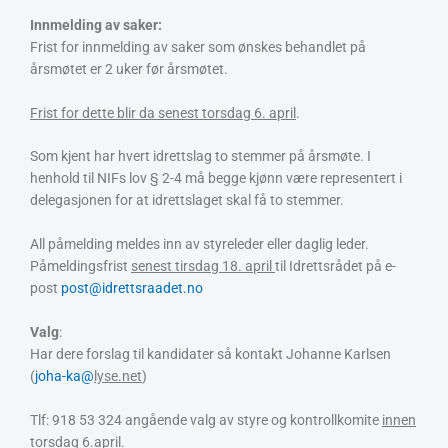
Innmelding av saker:
Frist for innmelding av saker som ønskes behandlet på
årsmøtet er 2 uker før årsmøtet.
Frist for dette blir da senest torsdag 6. april
.
Som kjent har hvert idrettslag to stemmer på årsmøte. I
henhold til NIFs lov § 2-4 må begge kjønn være representert i
delegasjonen for at idrettslaget skal få to stemmer.
All påmelding meldes inn av styreleder eller daglig leder.
Påmeldingsfrist
senest tirsdag 18. april
til Idrettsrådet på e-
post
post@idrettsraadet.no
Valg
:
Har dere forslag til kandidater så kontakt Johanne Karlsen
(
joha-ka@
lyse.net
)
Tlf: 918 53 324 angående valg av styre og kontrollkomite
innen
torsdag 6.april.