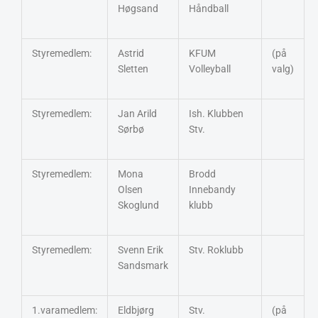
Høgsand
Håndball
Styremedlem:
Astrid
KFUM
(på
Sletten
Volleyball
valg)
Styremedlem:
Jan Arild
Ish. Klubben
Sørbø
Stv.
Styremedlem:
Mona
Brodd
Olsen
Innebandy
Skoglund
klubb
Styremedlem:
Svenn Erik
Stv. Roklubb
Sandsmark
1.varamedlem:
Eldbjørg
Stv.
(på