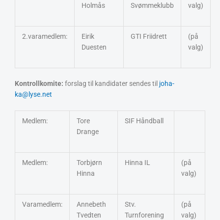
Holmås
Svømmeklubb
valg)
2.varamedlem:
Eirik
GTI Friidrett
(på
Duesten
valg)
Kontrollkomite:
forslag til kandidater sendes til
joha-
ka@lyse.net
Medlem:
Tore
SIF Håndball
Drange
Medlem:
Torbjørn
Hinna IL
(på
Hinna
valg)
Varamedlem:
Annebeth
Stv.
(på
Tvedten
Turnforening
valg)