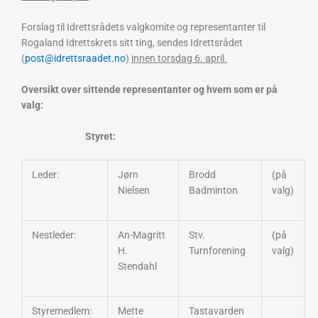
Forslag til Idrettsrådets valgkomite og representanter til
Rogaland Idrettskrets sitt ting, sendes Idrettsrådet
(
post@idrettsraadet.no
)
innen torsdag 6. april.
Oversikt over sittende representanter og hvem som er på
valg:
Styret:
Leder:
Jørn
Brodd
(på
Nielsen
Badminton
valg)
Nestleder:
An-Magritt
Stv.
(på
H.
Turnforening
valg)
Stendahl
Styremedlem:
Mette
Tastavarden