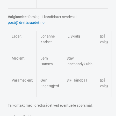
Valgkomite
: forslag til kandidater sendes til
post@idrettsraadet.no
Leder:
Johanne
IL Skjalg
(på
Karlsen
valg)
Medlem:
Jørn
Stav.
Hansen
Innebandyklubb
Varamedlem:
Geir
SIF Håndball
(på
Engelsgjerd
valg)
Ta kontakt med Idrettsrådet ved eventuelle spørsmål.