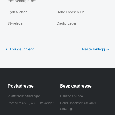
med vennlig hilsen
Jørn Nielsen Arne Thorsen-Eie
Styreleder Daglig Leder
←
Forrige Innlegg
Neste Innlegg
→
Postadresse
Besøksadresse
Idrettsrådet Stavanger
Hansons Minde
Postboks 5505, 4081 Stavanger
Henrik Ibsensgt. 58, 4021
Stavanger