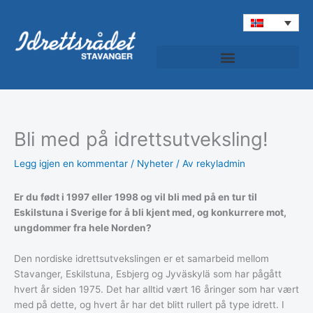
Hopp
rett
til
innholdet
Bli med på idrettsutveksling!
Legg igjen en kommentar
/
Nyheter
/ Av
rekyladmin
Er du født i 1997 eller 1998 og vil bli med på en tur til
Eskilstuna i Sverige for å bli kjent med, og konkurrere mot,
ungdommer fra hele Norden?
Den nordiske idrettsutvekslingen er et samarbeid mellom
Stavanger, Eskilstuna, Esbjerg og Jyväskylä som har pågått
hvert år siden 1975. Det har alltid vært 16 åringer som har vært
med på dette, og hvert år har det blitt rullert på type idrett. I