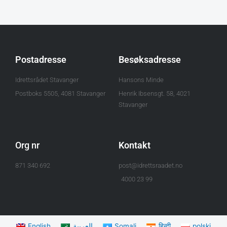
Postadresse
Besøksadresse
Idrettsrådet Stavanger
Hansons Minde
Postboks 5505, 4081 Stavanger
Henrik Ibsensgt. 58, 4021
Stavanger
Org nr
Kontakt
871 340 692
post@idrettsraadet.no
4000 23 99
English
العربية
Somali
हिन्दी
polski