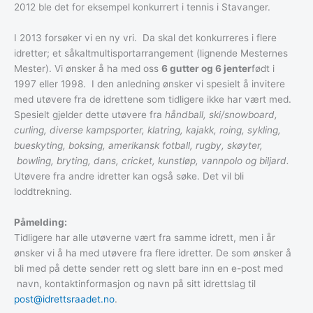
2012 ble det for eksempel konkurrert i tennis i Stavanger.
I 2013 forsøker vi en ny vri. Da skal det konkurreres i flere
idretter; et såkaltmultisportarrangement (lignende Mesternes
Mester). Vi ønsker å ha med oss
6 gutter og 6 jenter
født i
1997 eller 1998. I den anledning ønsker vi spesielt å invitere
med utøvere fra de idrettene som tidligere ikke har vært med.
Spesielt gjelder dette utøvere fra
håndball, ski/snowboard,
curling, diverse kampsporter, klatring, kajakk, roing, sykling,
bueskyting, boksing, amerikansk fotball, rugby, skøyter,
bowling, bryting, dans, cricket, kunstløp, vannpolo og biljard.
Utøvere fra andre idretter kan også søke. Det vil bli
loddtrekning.
Påmelding:
Tidligere har alle utøverne vært fra samme idrett, men i år
ønsker vi å ha med utøvere fra flere idretter. De som ønsker å
bli med på dette sender rett og slett bare inn en e-post med
navn, kontaktinformasjon og navn på sitt idrettslag til
post@idrettsraadet.no
.