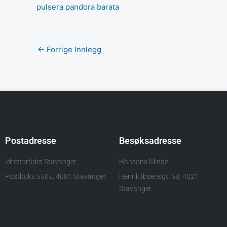
pulsera pandora barata
←
Forrige Innlegg
Postadresse
Besøksadresse
Idrettsrådet Stavanger
Hansons Minde
Postboks 5505, 4081 Stavanger
Henrik Ibsensgt. 58, 4021
Stavanger