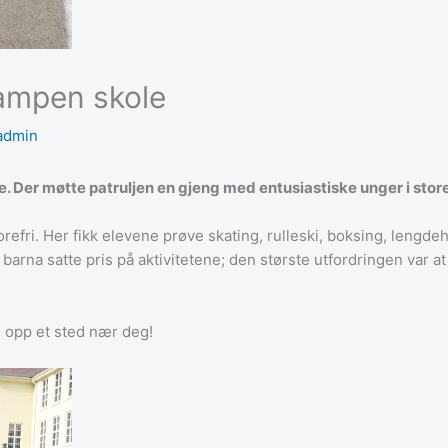
Kampen skole
admin
. Der møtte patruljen en gjeng med entusiastiske unger i store
orefri. Her fikk elevene prøve skating, rulleski, boksing, lengde
arna satte pris på aktivitetene; den største utfordringen var at det
ig opp et sted nær deg!