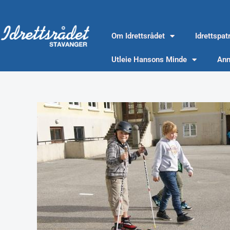
Hopp
rett
til
Om Idrettsrådet
Idrettspat
innholdet
Utleie Hansons Minde
Ann