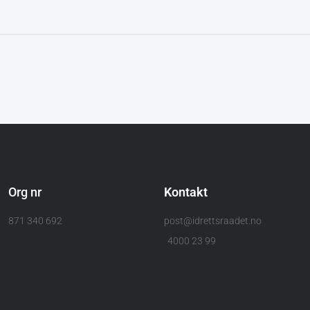
Org nr
Kontakt
871 340 692
post@idrettsraadet.no
4000 23 99