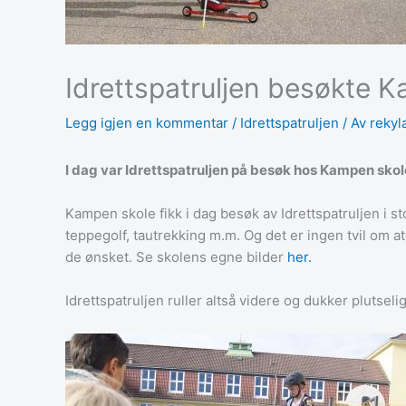
Idrettspatruljen besøkte 
Legg igjen en kommentar
/
Idrettspatruljen
/ Av
rekyl
I dag var Idrettspatruljen på besøk hos Kampen skole
Kampen skole fikk i dag besøk av Idrettspatruljen i st
teppegolf, tautrekking m.m. Og det er ingen tvil om at b
de ønsket. Se skolens egne bilder
her.
Idrettspatruljen ruller altså videre og dukker plutsel