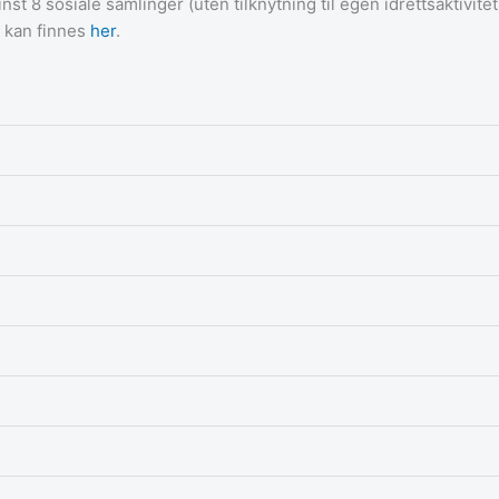
st 8 sosiale samlinger (uten tilknytning til egen idrettsaktivit
n kan finnes
her
.