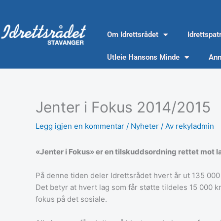
Hopp
rett
til
Om Idrettsrådet
Idrettspat
innholdet
Utleie Hansons Minde
Ann
Jenter i Fokus 2014/2015
Legg igjen en kommentar
/
Nyheter
/ Av
rekyladmin
«Jenter i Fokus» er en tilskuddsordning rettet mot l
På denne tiden deler Idrettsrådet hvert år ut 135 00
Det betyr at hvert lag som får støtte tildeles 15 000
fokus på det sosiale.