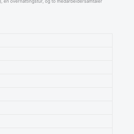
et), én overnattingstur, og to medarbeidersamtaler