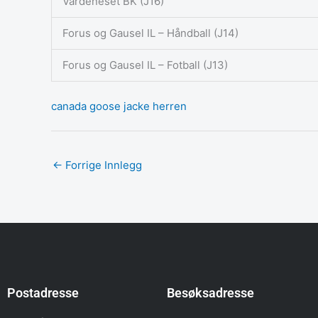
Vardeneset BK (J16)
Forus og Gausel IL – Håndball (J14)
Forus og Gausel IL – Fotball (J13)
canada goose jacke herren
←
Forrige Innlegg
Postadresse
Besøksadresse