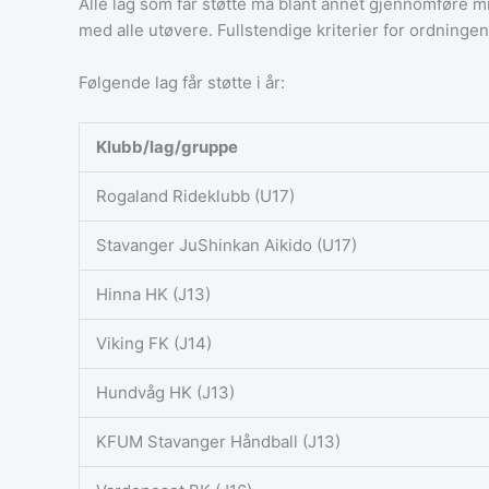
Alle lag som får støtte må blant annet gjennomføre min
med alle utøvere. Fullstendige kriterier for ordninge
Følgende lag får støtte i år:
Klubb/lag/gruppe
Rogaland Rideklubb (U17)
Stavanger JuShinkan Aikido (U17)
Hinna HK (J13)
Viking FK (J14)
Hundvåg HK (J13)
KFUM Stavanger Håndball (J13)