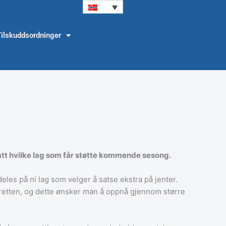
Tilskuddsordninger
dtatt hvilke lag som får støtte kommende sesong.
es på ni lag som velger å satse ekstra på jenter.
 idretten, og dette ønsker man å oppnå gjennom større