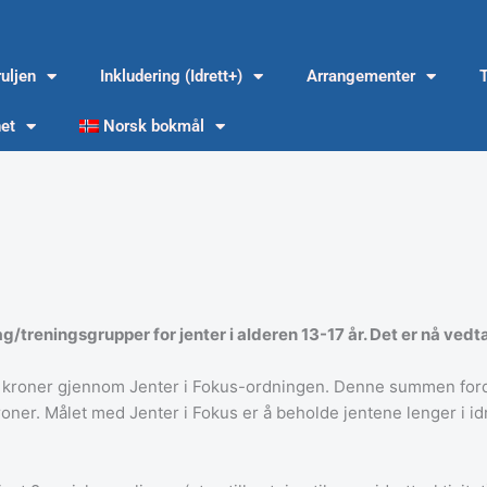
ruljen
Inkludering (Idrett+)
Arrangementer
et
Norsk bokmål
ag/treningsgrupper for jenter i alderen 13-17 år. Det er nå ve
0 kroner gjennom Jenter i Fokus-ordningen. Denne summen fordel
 kroner. Målet med Jenter i Fokus er å beholde jentene lenger i