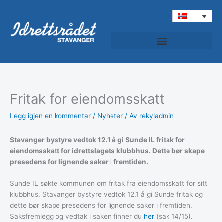
Hopp
rett
til
innholdet
Fritak for eiendomsskatt
Legg igjen en kommentar
/
Nyheter
/ Av
rekyladmin
Stavanger bystyre vedtok 12.1 å gi Sunde IL fritak for
eiendomsskatt for idrettslagets klubbhus. Dette bør skape
presedens for lignende saker i fremtiden.
Sunde IL søkte kommunen om fritak fra eiendomsskatt for sitt
klubbhus. Stavanger bystyre vedtok 12.1 å gi Sunde fritak og
dette bør skape presedens for lignende saker i fremtiden.
Saksfremlegg og vedtak i saken finner du
her
(sak 14/15).