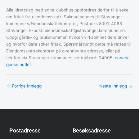
Alle idrettslag med egne klubbhus oppfordres derfor til å søke
om fritak fra eiendomsskatt. Søknad sendes til: Stavanger
kommune v/Eiendomskattekontoret, Postboks 8001, 4068
Stavanger. E-post: eiendomsskatt@stavanger.kommune.no.
Oppgi gårds- og bruksnummer, hvilken virksomhet dere driver
og hvorfor dere søker fritak. Spørsmål rundt dette må rettes til
Eiendomsskattekontoret på ovennevnte adresse, eller på
telefon via Stavanger kommunes sentralbord: 04005.
canada
goose outlet
←
Forrige Innlegg
Neste Innlegg
→
Postadresse
Besøksadresse