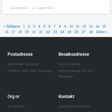
rekyladmin
27. august 2013
« Tidligere
1
2
3
4
5
6
7
8
9
10
11
12
13
14
15
16
17
18
19
20
21
22
23
24
25
26
27
28
Eldre »
Postadresse
Besøksadresse
Idrettsrådet Stavanger
Hansons Minde
Postboks 5505, 4081 Stavanger
Henrik Ibsensgt. 58, 4021
Stavanger
Org nr
Kontakt
871 340 692
post@idrettsraadet.no