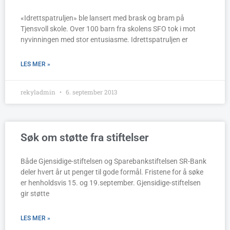
«Idrettspatruljen» ble lansert med brask og bram på
Tjensvoll skole. Over 100 barn fra skolens SFO tok i mot
nyvinningen med stor entusiasme. Idrettspatruljen er
LES MER »
rekyladmin
6. september 2013
Søk om støtte fra stiftelser
Både Gjensidige-stiftelsen og Sparebankstiftelsen SR-Bank
deler hvert år ut penger til gode formål. Fristene for å søke
er henholdsvis 15. og 19.september. Gjensidige-stiftelsen
gir støtte
LES MER »