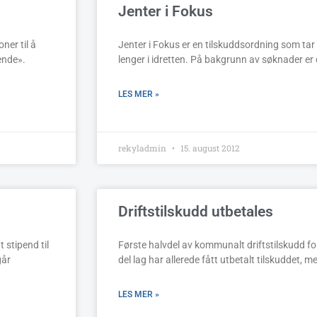
Jenter i Fokus
ner til å
Jenter i Fokus er en tilskuddsordning som tar
ende».
lenger i idretten. På bakgrunn av søknader er 
LES MER »
rekyladmin
15. august 2012
Driftstilskudd utbetales
 stipend til
Første halvdel av kommunalt driftstilskudd f
går
del lag har allerede fått utbetalt tilskuddet, me
LES MER »