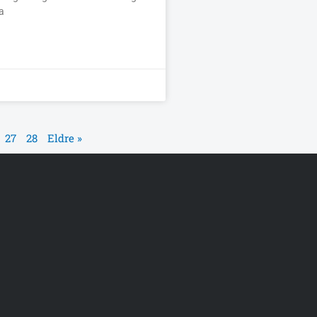
a
27
28
Eldre »