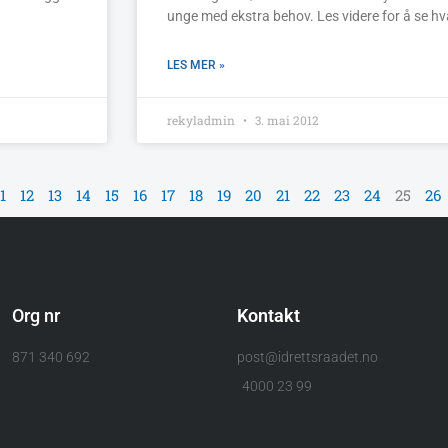
unge med ekstra behov. Les videre for å se hv
LES MER »
rekyladmin
3. mai 2012
1
12
13
14
15
16
17
18
19
20
21
22
23
24
25
26
Org nr
Kontakt
871 340 692
post@idrettsraadet.no
4000 23 99