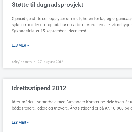
Støtte til dugnadsprosjekt
Gjensidige-stiftelsen opplyser om muligheten for lag og organisasjo
søke om midler til dugnadsbasert arbeid. Årets tema er «forebygg
Søknadsfrist er 15.september. Ideen med
LES MER »
rekyladmin
27. august 2012
Idrettsstipend 2012
Idrettsrådet, i samarbeid med Stavanger Kommune, dele hvert år ut
både trenere, ledere og utøvere. Årets stipend er på Kr. 10.000 og 
LES MER »