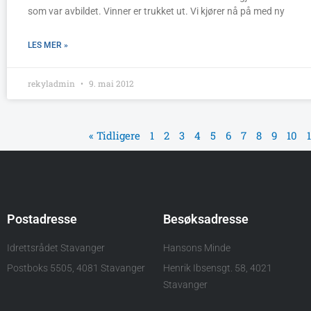
som var avbildet. Vinner er trukket ut. Vi kjører nå på med ny
LES MER »
rekyladmin
9. mai 2012
« Tidligere
1
2
3
4
5
6
7
8
9
10
1
Postadresse
Besøksadresse
Idrettsrådet Stavanger
Hansons Minde
Postboks 5505, 4081 Stavanger
Henrik Ibsensgt. 58, 4021
Stavanger