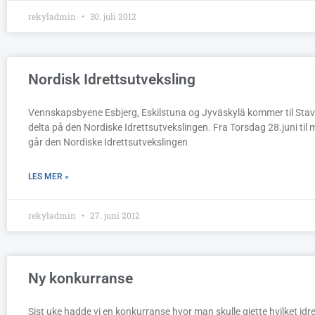
rekyladmin
30. juli 2012
Nordisk Idrettsutveksling
Vennskapsbyene Esbjerg, Eskilstuna og Jyväskylä kommer til Stav
delta på den Nordiske Idrettsutvekslingen. Fra Torsdag 28.juni til 
går den Nordiske Idrettsutvekslingen
LES MER »
rekyladmin
27. juni 2012
Ny konkurranse
Sist uke hadde vi en konkurranse hvor man skulle gjette hvilket idr